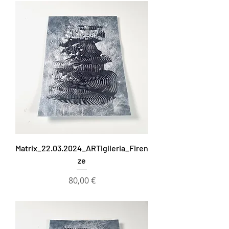
Matrix_22.03.2024_ARTiglieria_Firen
ze
Prezzo
80,00 €