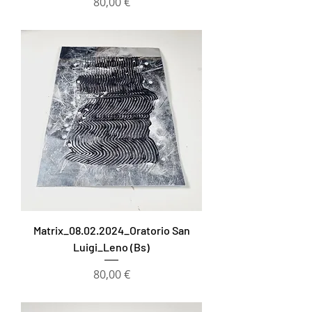
Prezzo
80,00 €
Matrix_08.02.2024_Oratorio San
Luigi_Leno (Bs)
Prezzo
80,00 €