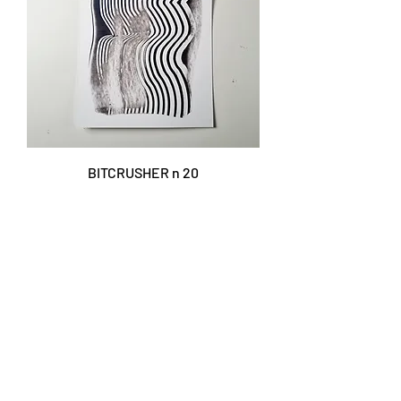
BITCRUSHER n 20
Prezzo
25,00 €