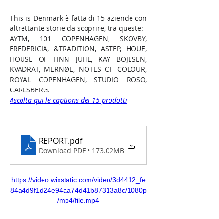
This is Denmark è fatta di 15 aziende con 
altrettante storie da scoprire, tra queste: 
AYTM, 101 COPENHAGEN, SKOVBY, 
FREDERICIA, &TRADITION, ASTEP, HOUE, 
HOUSE OF FINN JUHL, KAY BOJESEN, 
KVADRAT, MERNØE, NOTES OF COLOUR, 
ROYAL COPENHAGEN, STUDIO ROSO, 
CARLSBERG.
Ascolta qui le captions dei 15 prodotti
REPORT
.pdf
Download PDF • 173.02MB
https://video.wixstatic.com/video/3d4412_fe
84a4d9f1d24e94aa74d41b87313a8c/1080p
/mp4/file.mp4